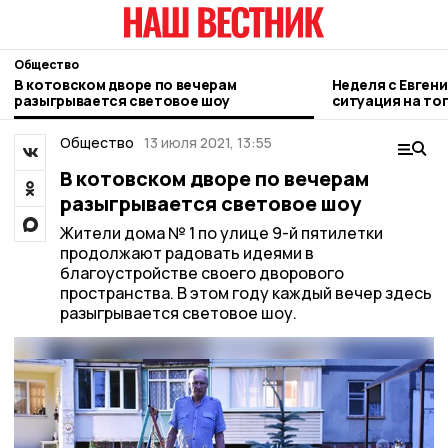
Общество
В котовском дворе по вечерам
Неделя с Евген
разыгрывается световое шоу
ситуация на то
городе и приор
Общество
13 июля 2021, 13:55
В котовском дворе по вечерам
разыгрывается световое шоу
Жители дома № 1 по улице 9-й пятилетки
продолжают радовать идеями в
благоустройстве своего дворового
пространства. В этом году каждый вечер здесь
разыгрывается световое шоу.