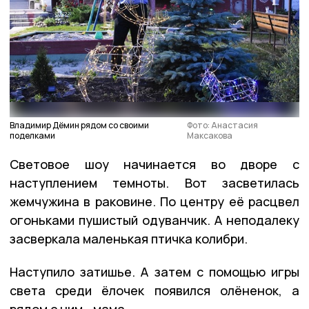
Владимир Дёмин рядом со своими
Фото: Анастасия
поделками
Максакова
Световое шоу начинается во дворе с
наступлением темноты. Вот засветилась
жемчужина в раковине. По центру её расцвел
огоньками пушистый одуванчик. А неподалеку
засверкала маленькая птичка колибри.
Наступило затишье. А затем с помощью игры
света среди ёлочек появился олёненок, а
рядом с ним - мама.