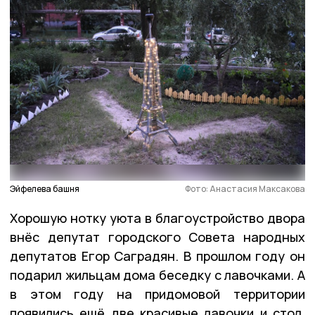
Эйфелева башня
Фото: Анастасия Максакова
Хорошую нотку уюта в благоустройство двора
внёс депутат городского Совета народных
депутатов Егор Саградян. В прошлом году он
подарил жильцам дома беседку с лавочками. А
в этом году на придомовой территории
появились ещё две красивые лавочки и стол.