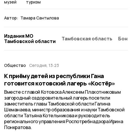
музей
туризм
Автор:
Тамара Сантылова
Издания МО
Тамбовская область
Бонд
Тамбовской области
Общество
Сегодня, 13:23
К приёму детей из республики Гана
готовится котовский лагерь «Костёр»
Вместе с главой Котовска Алексеем Плахотниковым
загородный оздоровительный лагерь посетили
заместитель главы Тамбовской области Галина
Шеманаева, министр образования и науки Тамбовской
области Татьяна Котельникова и руководитель
регионального управления Роспотребнадзора Ирина
Понкратова.