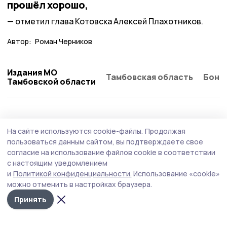
прошёл хорошо,
отметил глава Котовска Алексей Плахотников.
Автор:
Роман Черников
Издания МО
Тамбовская область
Бонд
Тамбовской области
Общество
Вчера, 19:54
На сайте используются cookie-файлы.
Продолжая
В Котовске до 12 августа ограничено
пользоваться данным сайтом, вы подтверждаете свое
движение транспорта на участке улицы
согласие на использование файлов cookie в соответствии
с настоящим уведомлением
Новой
и
Политикой конфиденциальности.
Использование «cookie»
Временные ограничения на передвижение
можно отменить в настройках браузера.
транспортных средств связаны с работами по
Принять
реконструкции сетей.