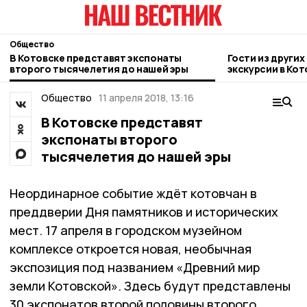
Общество
В Котовске представят экспонаты
Гости из други
второго тысячелетия до нашей эры
экскурсии в Кот
Общество
11 апреля 2018, 13:16
В Котовске представят
экспонаты второго
тысячелетия до нашей эры
Неординарное событие ждёт котовчан в
преддверии Дня памятников и исторических
мест. 17 апреля в городском музейном
комплексе откроется новая, необычная
экспозиция под названием «Древний мир
земли Котовской». Здесь будут представлены
30 экспонатов второй половины второго