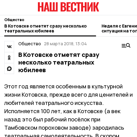
Общество
В Котовске отметят сразу несколько
Неделя с Евген
театральных юбилеев
ситуация на то
городе и приор
Общество
28 марта 2018, 13:04
В Котовске отметят сразу
несколько театральных
юбилеев
Этот год является особенным в культурной
жизни Котовска, прежде всего для ценителей и
любителей театрального искусства.
Исполняется 100 лет, как в Котовске (а век
назад это был рабочий посёлок при
Тамбовском пороховом заводе) зародилась
театральная самодеятельность. В скором