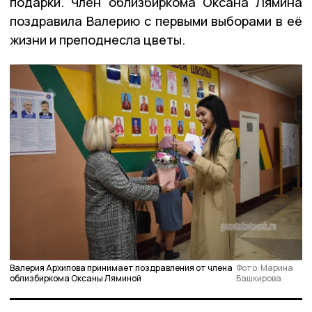
подарки. Член облизбиркома Оксана Лямина
поздравила Валерию с первыми выборами в её
жизни и преподнесла цветы.
Валерия Архипова принимает поздравления от члена
Фото: Марина
облизбиркома Оксаны Ляминой
Башкирова