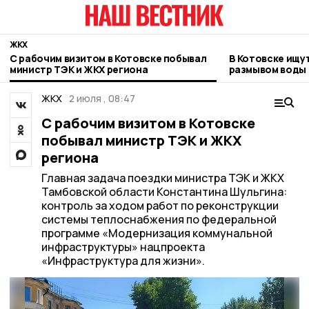
ЖКХ
С рабочим визитом в Котовске побывал
В Котовске ищу
министр ТЭК и ЖКХ региона
размывом воды 
двух улиц
ЖКХ
2 июля , 08:47
С рабочим визитом в Котовске
побывал министр ТЭК и ЖКХ
региона
Главная задача поездки министра ТЭК и ЖКХ
Тамбовской области Константина Шульгина:
контроль за ходом работ по реконструкции
системы теплоснабжения по федеральной
программе «Модернизация коммунальной
инфраструктуры» нацпроекта
«Инфраструктура для жизни».