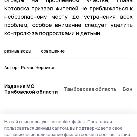
ограды на проблемном участке, глава
Котовска призвал жителей не приближаться к
небезопасному месту до устранения всех
проблем, особое внимание следует уделить
контролю за подростками и детьми.
размыв воды
совещание
Автор:
Роман Черников
Издания МО
Тамбовская область
Бонд
Тамбовской области
ЖКХ
30 июля , 18:11
На сайте используются cookie-файлы.
Продолжая
Заменено лифтовое оборудование в
пользоваться данным сайтом, вы подтверждаете свое
многоквартирном доме в Котовске
согласие на использование файлов cookie в соответствии