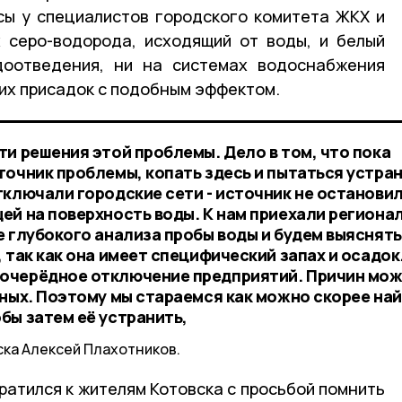
сы у специалистов городского комитета ЖКХ и
 серо-водорода, исходящий от воды, и белый
доотведения, ни на системах водоснабжения
ких присадок с подобным эффектом.
и решения этой проблемы. Дело в том, что пока
точник проблемы, копать здесь и пытаться устран
ключали городские сети - источник не остановил
ей на поверхность воды. К нам приехали региона
е глубокого анализа пробы воды и будем выяснять
 так как она имеет специфический запах и осадок
очерёдное отключение предприятий. Причин мо
дных. Поэтому мы стараемся как можно скорее на
бы затем её устранить,
ка Алексей Плахотников.
ратился к жителям Котовска с просьбой помнить