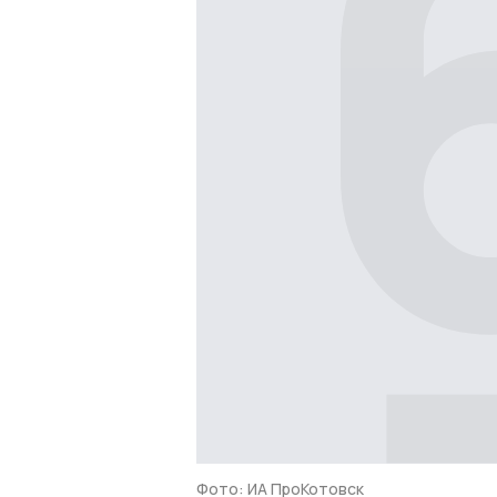
Фото: ИА ПроКотовск