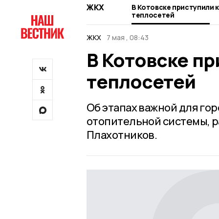
ЖКХ
В Котовске приступили 
теплосетей
ЖКХ
7 мая , 08:43
В Котовске пр
теплосетей
Об этапах важной для гор
отопительной системы, р
Плахотников.