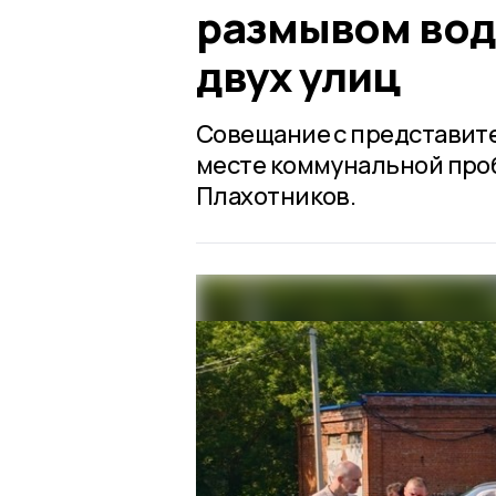
размывом вод
двух улиц
Совещание с представит
месте коммунальной проб
Плахотников.