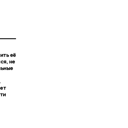
ить её
ся, не
льные
.
жет
йти