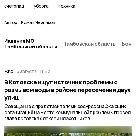
снегопад
уборка
техника
Автор:
Роман Черников
Издания МО
Тамбовская область
Бонд
Тамбовской области
ЖКХ
5 августа , 11:42
В Котовске ищут источник проблемы с
размывом воды в районе пересечения двух
улиц
Совещание с представителями ресурсоснабжающих
организаций на месте коммунальной проблемы провёл
глава Котовска Алексей Плахотников.