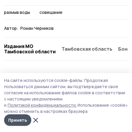
размыв воды
совещание
Автор:
Роман Черников
Издания МО
Тамбовская область
Бонд
Тамбовской области
ЖКХ
30 июля , 18:11
На сайте используются cookie-файлы.
Продолжая
Заменено лифтовое оборудование в
пользоваться данным сайтом, вы подтверждаете свое
многоквартирном доме в Котовске
согласие на использование файлов cookie в соответствии
с настоящим уведомлением
В рамках региональной программы капитального
и
Политикой конфиденциальности.
Использование «cookie»
ремонта в первом и третьем подъездах
можно отменить в настройках браузера.
шестиподъездного дома №17 по улице Гаврилова
смонтированы и введены в эксплуатацию два новых
Принять
лифта.