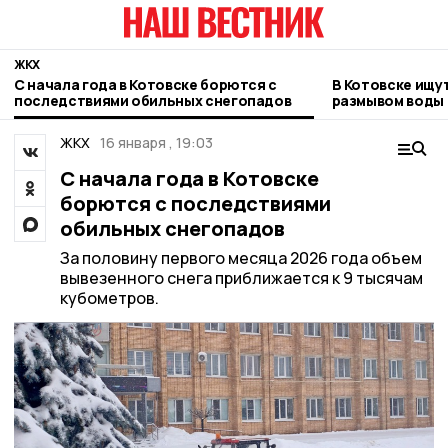
ЖКХ
С начала года в Котовске борются с
В Котовске ищу
последствиями обильных снегопадов
размывом воды 
двух улиц
ЖКХ
16 января , 19:03
С начала года в Котовске
борются с последствиями
обильных снегопадов
За половину первого месяца 2026 года объем
вывезенного снега приближается к 9 тысячам
кубометров.