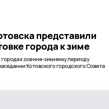
отовска представили
товке города к зиме
и города к осенне-зимнему периоду
заседании Котовского городского Совета