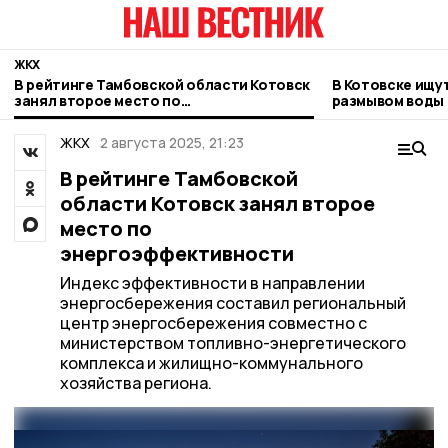
ЖКХ
В рейтинге Тамбовской области Котовск
В Котовске ищу
занял второе место по
размывом воды 
энергоэффективности
двух улиц
ЖКХ
2 августа 2025, 21:23
В рейтинге Тамбовской
области Котовск занял второе
место по
энергоэффективности
Индекс эффективности в направлении
энергосбережения составил региональный
центр энергосбережения совместно с
министерством топливно-энергетического
комплекса и жилищно-коммунального
хозяйства региона.