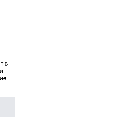
и
т в
и
ие.