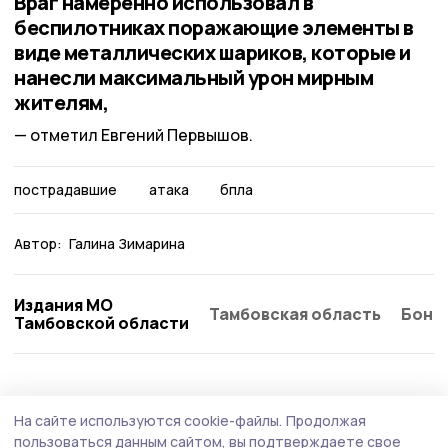
Враг намеренно использовал в
беспилотниках поражающие элементы в
виде металлических шариков, которые и
нанесли максимальный урон мирным
жителям,
отметил Евгений Первышов.
пострадавшие
атака
бпла
Автор:
Галина Зимарина
Издания МО
Тамбовская область
Бонд
Тамбовской области
Происшествие
19 июля , 09:56
На сайте используются cookie-файлы.
Продолжая
В Тамбовской области отменили
пользоваться данным сайтом, вы подтверждаете свое