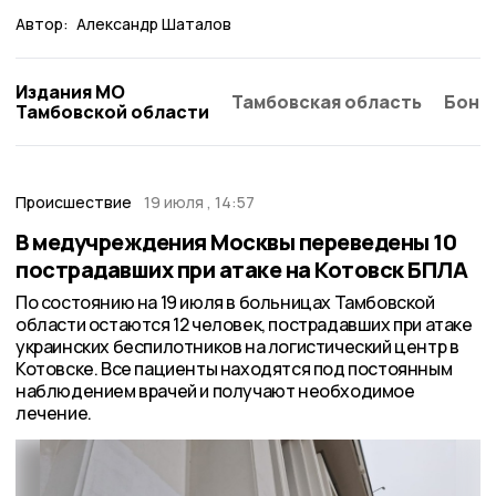
Автор:
Александр Шаталов
Издания МО
Тамбовская область
Бонд
Тамбовской области
Происшествие
19 июля , 14:57
В медучреждения Москвы переведены 10
пострадавших при атаке на Котовск БПЛА
По состоянию на 19 июля в больницах Тамбовской
области остаются 12 человек, пострадавших при атаке
украинских беспилотников на логистический центр в
Котовске. Все пациенты находятся под постоянным
наблюдением врачей и получают необходимое
лечение.