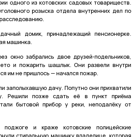
ии одного из котовских садовых товариществ.
уголовного розыска отдела внутренних дел по
к расследованию.
дачный домик, принадлежащий пенсионерке.
ая машинка.
рез окно забрались двое друзей-подельников,
лето и пожарить шашлык. Они развели внутри
ся им не пришлось — начался пожар.
и заполыхавшую дачу. Попутно они прихватили
у. Решили позже сдать её в пункт приёма
ятали бытовой прибор у реки, неподалёку от
 поджоге и краже котовские полицейские
рнули стиральную машинку владелице, которая