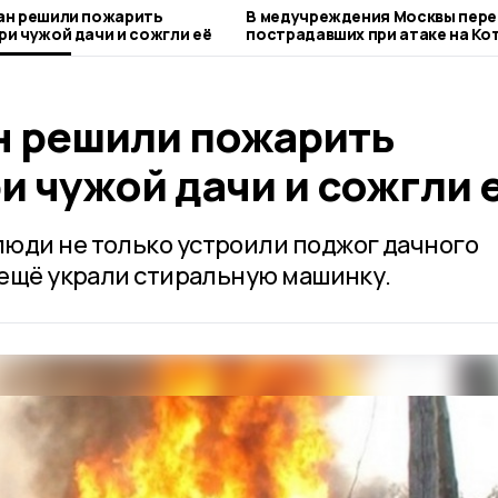
ан решили пожарить
В медучреждения Москвы пере
и чужой дачи и сожгли её
пострадавших при атаке на Ко
БПЛА
н решили пожарить
 чужой дачи и сожгли 
юди не только устроили поджог дачного
и ещё украли стиральную машинку.