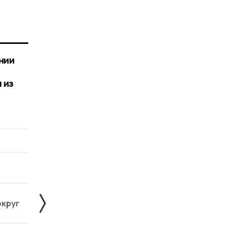
нии
 из
округ
Жердевский округ
Знаменский округ