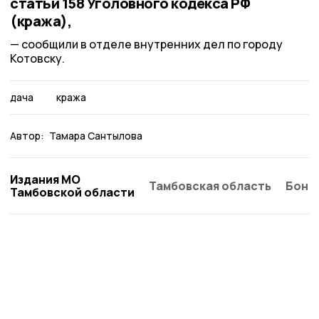
статьи 158 Уголовного кодекса РФ
(кража),
сообщили в отделе внутренних дел по городу
Котовску.
дача
кража
Автор:
Тамара Сантылова
Издания МО
Тамбовская область
Бонд
Тамбовской области