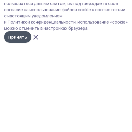
Более двух тысяч котовчан определились
пользоваться данным сайтом, вы подтверждаете свое
с территорией для благоустройства в
согласие на использование файлов cookie в соответствии
с настоящим уведомлением
2027 году
и
Политикой конфиденциальности.
Использование «cookie»
Голосование в рамках нацпроекта «Инфраструктура
можно отменить в настройках браузера.
для жизни» продлится до 12 июня, и от позиции каждого
Принять
жителя зависит, какое именно общественное
пространство получит шанс на преображение.