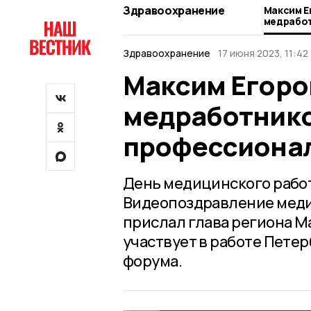
Здравоохранение
Максим Е
медработ
професс
Здравоохранение
17 июня 2023, 11:42
Максим Егоро
медработнико
профессиона
День медицинского работ
Видеопоздравление меди
прислал глава региона Ма
участвует в работе Пете
форума.