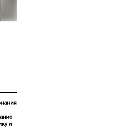
знания
,
вание
ку и