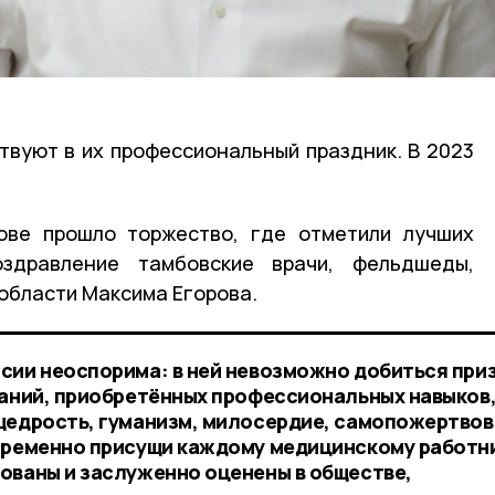
вуют в их профессиональный праздник. В 2023
ове прошло торжество, где отметили лучших
оздравление тамбовские врачи, фельдшеды,
 области Максима Егорова.
сии неоспорима: в ней невозможно добиться при
наний, приобретённых профессиональных навыков
щедрость, гуманизм, милосердие, самопожертво
пременно присущи каждому медицинскому работни
ованы и заслуженно оценены в обществе,