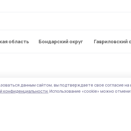
кая область
Бондарский округ
Гавриловский 
зоваться данным сайтом, вы подтверждаете свое согласие на 
изацию по оценке
й конфиденциальности.
Использование «cookie» можно отменит
ого здоровья приглаш