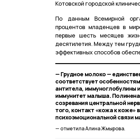
Котовской городской клиниче
По данным Всемирной орга
процентов младенцев в мир
первые шесть месяцев жизн
десятилетия. Между тем груд
эффективных способов обеспе
— Грудное молоко — единстве
соответствует особенностям
антитела, иммуноглобулины и
иммунитет малыша. Полинена
созревания центральной нерв
того, контакт «кожа к коже»
психоэмоциональной связи ма
отметила Алина Жмырова.