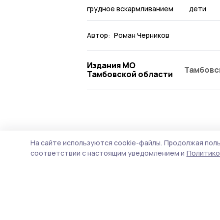
грудное вскармливанием
дети
Автор:
Роман Черников
Издания МО
Тамбовс
Тамбовской области
Здравоохранение
4 августа , 20:27
На сайте используются cookie-файлы.
Продолжая поль
На диспансер
соответствии с настоящим уведомлением и
Политико
репродуктивн
котовчан