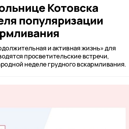
больнице Котовска
еля популяризации
армливания
одолжительная и активная жизнь» для
одятся просветительские встречи,
родной неделе грудного вскармливания.