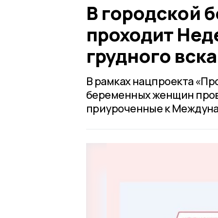
В городской 
проходит Нед
грудного вск
В рамках нацпроекта «Пр
беременных женщин пров
приуроченные к Междуна