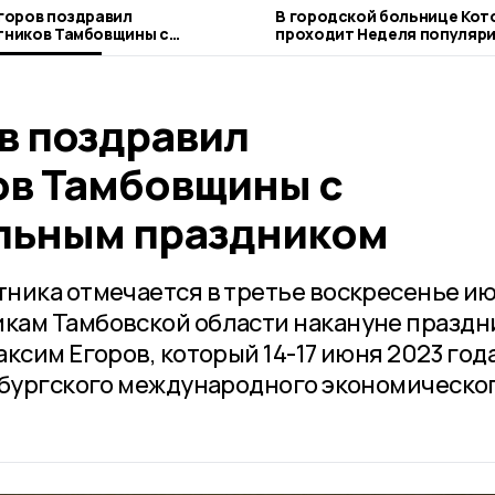
горов поздравил
В городской больнице Кот
ников Тамбовщины с
проходит Неделя популяр
иональным праздником
грудного вскармливания
в поздравил
в Тамбовщины с
льным праздником
ника отмечается в третье воскресенье ию
кам Тамбовской области накануне праздн
ксим Егоров, который 14-17 июня 2023 год
рбургского международного экономическо