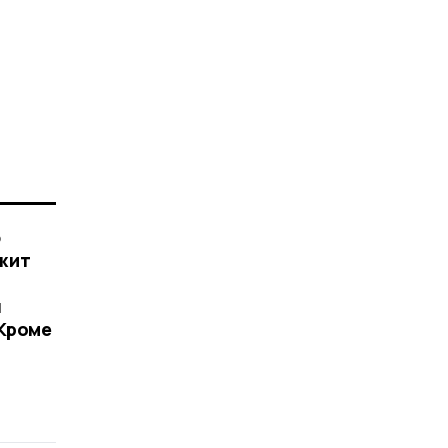
ю
жит
я
 Кроме