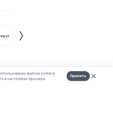
округ
Жердевский округ
Знаменский округ
Лента
10
использование файлов cookie в
новостей
Принять
ь в настройках браузера.
ают