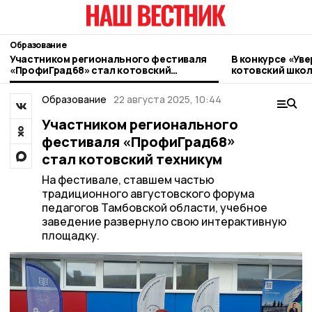
Образование
Участником регионального фестиваля
В конкурсе «Ув
«ПрофиГрад68» стал котовский
котовский шко
техникум
Образование
22 августа 2025, 10:44
Участником регионального
фестиваля «ПрофиГрад68»
стал котовский техникум
На фестивале, ставшем частью
традиционного августовского форума
педагогов Тамбовской области, учебное
заведение развернуло свою интерактивную
площадку.