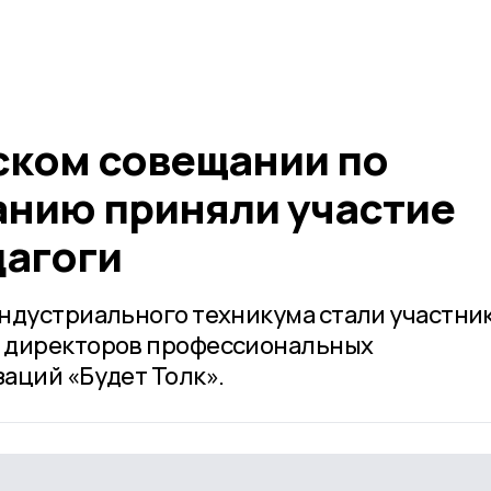
ском совещании по
нию приняли участие
дагоги
ндустриального техникума стали участни
 директоров профессиональных
аций «Будет Толк».