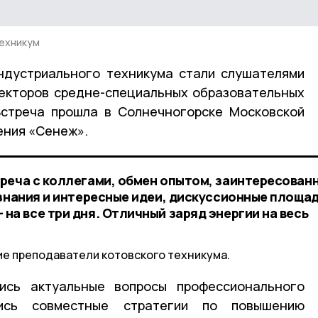
техникум
ндустриального техникума стали слушателями
екторов средне-специальных образовательных
Встреча прошла в Солнечногорске Московской
ения «Сенеж».
реча с коллегами, обмен опытом, заинтересован
знания и интересные идеи, дискуссионные площад
а все три дня. Отличный заряд энергии на весь
е преподаватели котовского техникума.
ись актуальные вопросы профессионального
лись совместные стратегии по повышению