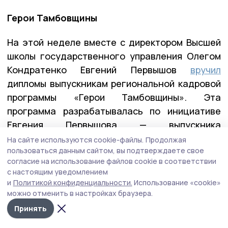
Герои Тамбовщины
На этой неделе вместе с директором Высшей
школы государственного управления Олегом
Кондратенко Евгений Первышов
вручил
дипломы выпускникам региональной кадровой
программы «Герои Тамбовщины». Эта
программа разрабатывалась по инициативе
Евгения Первышова — выпускника
федеральной программы «Время героев», и
На сайте используются cookie-файлы.
Продолжая
пользоваться данным сайтом, вы подтверждаете свое
реализовывалась вместе с его коллегами по
согласие на использование файлов cookie в соответствии
программе — Алексеем Кондратьевым и
с настоящим уведомлением
Константином Кутейниковым. Заявку в
и
Политикой конфиденциальности.
Использование «cookie»
программу подали почти 400 участников и
можно отменить в настройках браузера.
ветеранов СВО. После всех вступительных
Принять
испытаний участниками первого потока стали