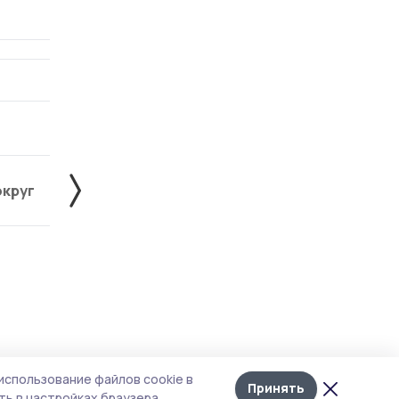
округ
Жердевский округ
Знаменский округ
Лента
10
использование файлов cookie в
новостей
Принять
ь в настройках браузера.