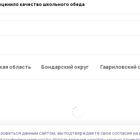
оценило качество школьного обеда
кая область
Бондарский округ
Гавриловский 
зоваться данным сайтом, вы подтверждаете свое согласие на 
й конфиденциальности.
Использование «cookie» можно отменит