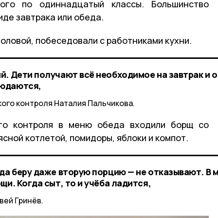
ого по одиннадцатый классы. Большинство
иде завтрака или обеда.
оловой, побеседовали с работниками кухни.
й. Дети получают всё необходимое на завтрак и о
людаются,
кого контроля Наталия Пальчикова.
го контроля в меню обеда входили борщ со
ясной котлетой, помидоры, яблоки и компот.
гда беру даже вторую порцию — не отказывают. В 
щи. Когда сыт, то и учёба ладится,
вей Гринёв.