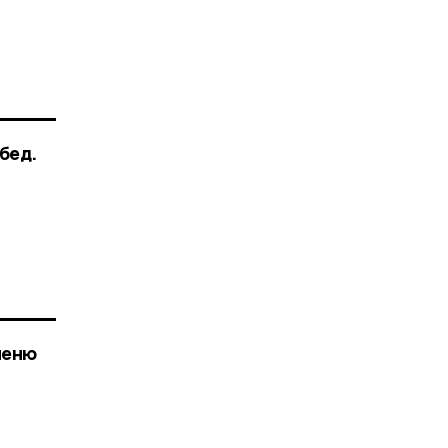
бед.
меню