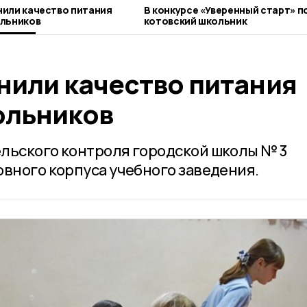
или качество питания
В конкурсе «Уверенный старт» 
ольников
котовский школьник
нили качество питания
ольников
льского контроля городской школы № 3
овного корпуса учебного заведения.