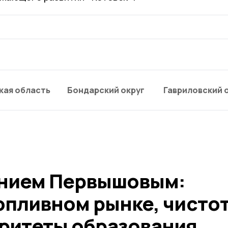
кая область
Бондарский округ
Гавриловский 
ением Первышовым:
опливном рынке, чистот
оритеты образования