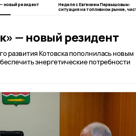
 — новый резидент
Неделя с Евгением Первышовым:
ситуация на топливном рынке, чис
городе и приоритеты образования
к» — новый резидент
о развития Котовска пополнилась новым
обеспечить энергетические потребности