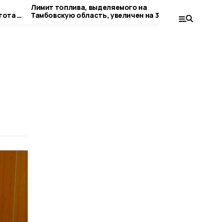
Лимит топлива, выделяемого на
В регион
тота в
Тамбовскую область, увеличен на 30%
препятст