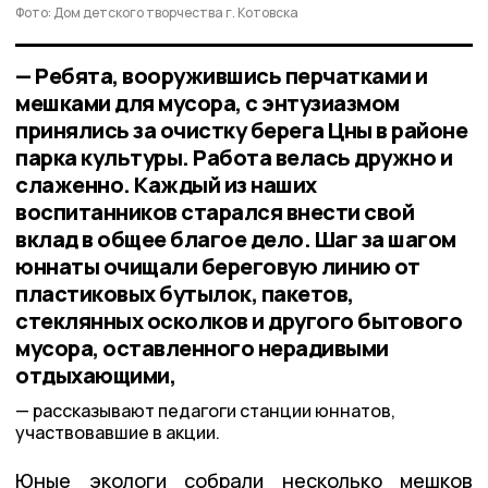
Фото: Дом детского творчества г. Котовска
— Ребята, вооружившись перчатками и
мешками для мусора, с энтузиазмом
принялись за очистку берега Цны в районе
парка культуры. Работа велась дружно и
слаженно. Каждый из наших
воспитанников старался внести свой
вклад в общее благое дело. Шаг за шагом
юннаты очищали береговую линию от
пластиковых бутылок, пакетов,
стеклянных осколков и другого бытового
мусора, оставленного нерадивыми
отдыхающими,
рассказывают педагоги станции юннатов,
участвовавшие в акции.
Юные экологи собрали несколько мешков