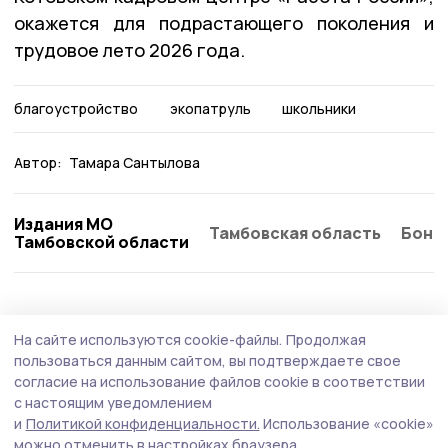
окажется для подрастающего поколения и
трудовое лето 2026 года.
благоустройство
экопатруль
школьники
Автор:
Тамара Сантылова
Издания МО
Тамбовская область
Бонд
Тамбовской области
Экология
18 мая , 15:51
На сайте используются cookie-файлы.
Продолжая
Евгений Первышов поставил задачу
пользоваться данным сайтом, вы подтверждаете свое
увеличить земли лесного фонда
согласие на использование файлов cookie в соответствии
с настоящим уведомлением
На еженедельной планёрке у руководителя региона
и
Политикой конфиденциальности.
Использование «cookie»
обсудили прохождение лесокультурного сезона 2026
можно отменить в настройках браузера.