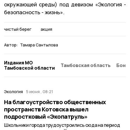
окружающей среды) под девизом «Экология -
безопасность - жизнь».
чистый берег
акция
Автор:
Тамара Сантылова
Издания МО
Тамбовская область
Бонд
Тамбовской области
Экология
5 июня , 08:21
На благоустройство общественных
пространств Котовска вышел
подростковый «Экопатруль»
Школьники города трудоустроились сюда на период