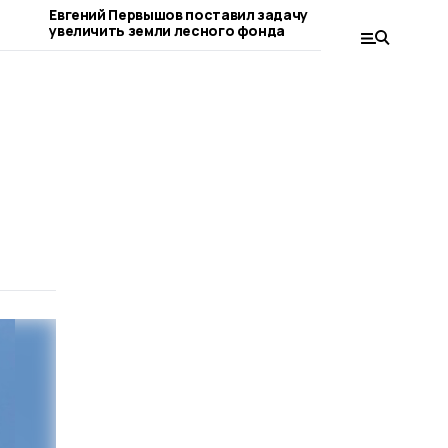
Евгений Первышов поставил задачу
Участникам
увеличить земли лесного фонда
стали юные