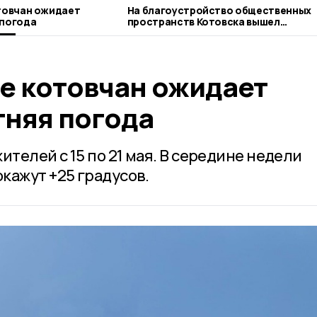
товчан ожидает
На благоустройство общественных
 погода
пространств Котовска вышел
подростковый «Экопатруль»
ле котовчан ожидает
тняя погода
ителей с 15 по 21 мая. В середине недели
кажут +25 градусов.