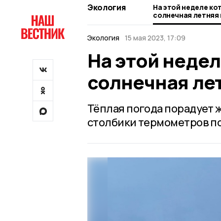
Экология
На этой неделе ко
солнечная летняя
Экология
15 мая 2023, 17:09
На этой неде
солнечная ле
Тёплая погода порадует ж
столбики термометров по