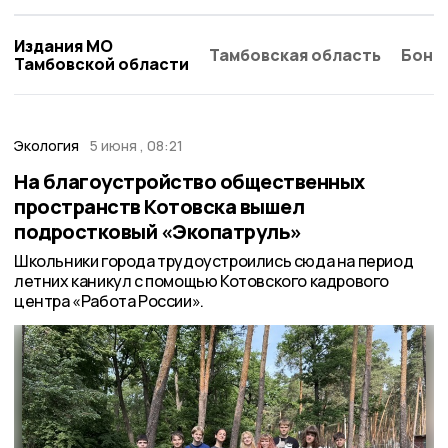
Издания МО
Тамбовская область
Бонд
Тамбовской области
Экология
5 июня , 08:21
На благоустройство общественных
пространств Котовска вышел
подростковый «Экопатруль»
Школьники города трудоустроились сюда на период
летних каникул с помощью Котовского кадрового
центра «Работа России».