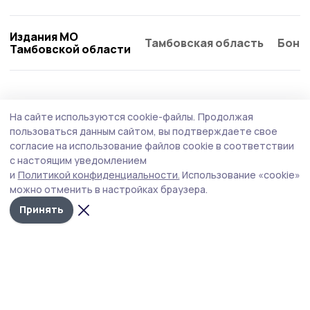
Издания МО
Тамбовская область
Бонд
Тамбовской области
Экология
18 мая , 15:51
На сайте используются cookie-файлы.
Продолжая
Евгений Первышов поставил задачу
пользоваться данным сайтом, вы подтверждаете свое
увеличить земли лесного фонда
согласие на использование файлов cookie в соответствии
с настоящим уведомлением
На еженедельной планёрке у руководителя региона
и
Политикой конфиденциальности.
Использование «cookie»
обсудили прохождение лесокультурного сезона 2026
можно отменить в настройках браузера.
года.
Принять