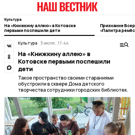
Культура
На «Книжкину аллею» в Котовске
Признание Всер
первыми поспешили дети
«Палитра ремёс
котовские мас
Культура
3 июля , 17:44
На «Книжкину аллею» в
Котовске первыми поспешили
дети
Такое пространство своими стараниями
обустроили в сквере Дома детского
творчества сотрудники городских библиотек.