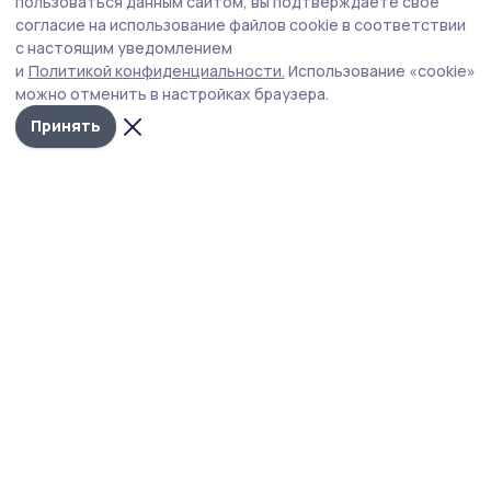
Лауреатом конкурса «Молодые дарования
пользоваться данным сайтом, вы подтверждаете свое
России» стала котовская школьница
согласие на использование файлов cookie в соответствии
с настоящим уведомлением
На всероссийском уровне в номинации «Живопись,
и
Политикой конфиденциальности.
Использование «cookie»
акварельная живопись» о себе заявила воспитанница
можно отменить в настройках браузера.
городской детской школы искусств, учащаяся 11 класса
общеобразовательной школы-ЭКОТЕХ Елена
Принять
Рослякова.