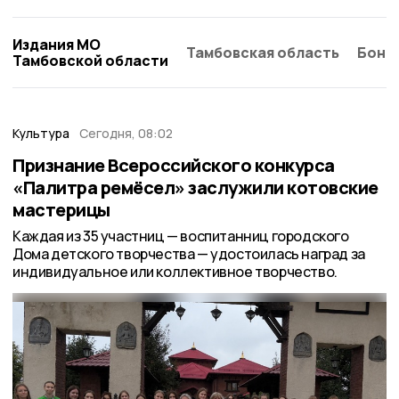
Издания МО
Тамбовская область
Бонд
Тамбовской области
Культура
Сегодня, 08:02
Признание Всероссийского конкурса
«Палитра ремёсел» заслужили котовские
мастерицы
Каждая из 35 участниц — воспитанниц городского
Дома детского творчества — удостоилась наград за
индивидуальное или коллективное творчество.