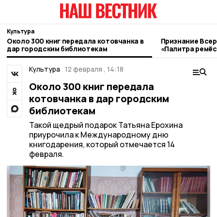
Культура
Около 300 книг передала котовчанка в
Признание Всер
дар городским библиотекам
«Палитра ремёс
котовские мас
Культура
12 февраля , 14:18
Около 300 книг передала
котовчанка в дар городским
библиотекам
Такой щедрый подарок Татьяна Ерохина
приурочила к Международному дню
книгодарения, который отмечается 14
февраля.