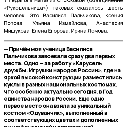
У педагога Наталии Стрюковой (объединение
«Рукодельница») таковых оказалось шесть
человек. Это Василиса Пальчикова, Ксения
Попова, Ульяна Измайлова, Анастасия
Мишукова, Елена Егорова, Ирина Ломова.
— Причём моя ученица Василиса
Пальчикова завоевала сразу два первых
места. Одно — за работу «Карусель
дружбы. Игрушки народов России», где на
яркой высокой конструкции разместились
куклы в разных национальных костюмах,
что особенно актуально сегодня, в Год
единства народов России. Еще одно
первое место она взяла за уникальный
костюм «Одуванчик», выполненный в
соответствующих цветах и дополненных
ручной вышивкой и аппликацией,