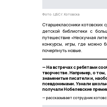
Фото: ЦБС г. Котовска
Старшеклассники котовских с
детской библиотеки с боль
путешествие «Нескучная лите
конкурсы, игры, где можно 
почерпнуть новые.
— На встречах с ребятами соо
творчестве. Например, о том
знаменитые писатели и, наоб
псевдонимами. Узнали школьни
получали Нобелевские преми
рассказывает сотрудник котовс