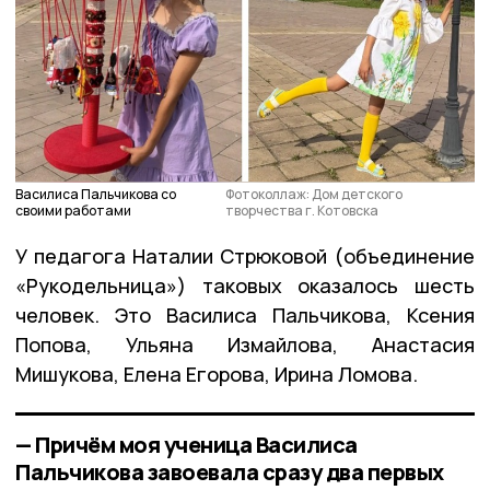
Василиса Пальчикова со
Фотоколлаж: Дом детского
своими работами
творчества г. Котовска
У педагога Наталии Стрюковой (объединение
«Рукодельница») таковых оказалось шесть
человек. Это Василиса Пальчикова, Ксения
Попова, Ульяна Измайлова, Анастасия
Мишукова, Елена Егорова, Ирина Ломова.
— Причём моя ученица Василиса
Пальчикова завоевала сразу два первых