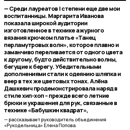
— Среди лауреатов I степени еще две мои
воспитанницы. Маргарита Иванова
показала широкой аудитории
изготовленное в технике ажурного
вязания крючком платье «Танец
перламутровых волн», которое плавно и
заманчиво переливается от одного цвета
к другому, будто действительно волны,
бегущие к берегу. Убедительными
дополнениями стали к одеянию шляпка и
веер в тех же цветовых тонах. Алёна
Дашкевич продемонстрировала наряд в
стиле хип-хоп – прежде всего летние
брюки и украшения для рук, связанные в
технике «Бабушкин квадрат»,
рассказывает руководитель объединения
«Рукодельница» Елена Попова.