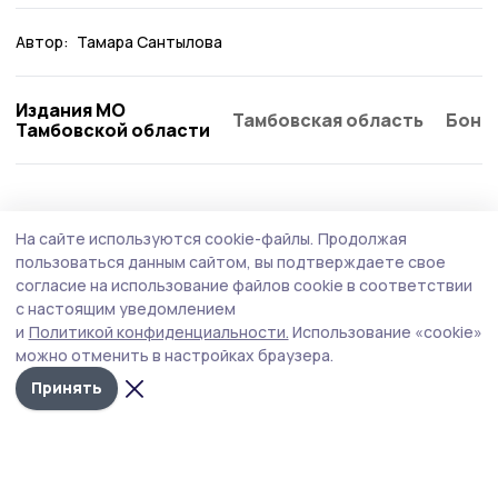
Автор:
Тамара Сантылова
Издания МО
Тамбовская область
Бонд
Тамбовской области
Культура
4 августа , 08:27
На сайте используются cookie-файлы.
Продолжая
Лауреатом конкурса «Молодые дарования
пользоваться данным сайтом, вы подтверждаете свое
России» стала котовская школьница
согласие на использование файлов cookie в соответствии
с настоящим уведомлением
На всероссийском уровне в номинации «Живопись,
и
Политикой конфиденциальности.
Использование «cookie»
акварельная живопись» о себе заявила воспитанница
можно отменить в настройках браузера.
городской детской школы искусств, учащаяся 11 класса
общеобразовательной школы-ЭКОТЕХ Елена
Принять
Рослякова.