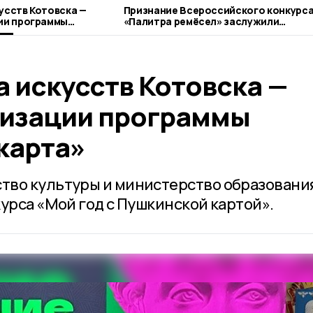
усств Котовска —
Признание Всероссийского конкурс
ии программы
«Палитра ремёсел» заслужили
»
котовские мастерицы
 искусств Котовска —
лизации программы
карта»
тво культуры и министерство образовани
урса «Мой год с Пушкинской картой».