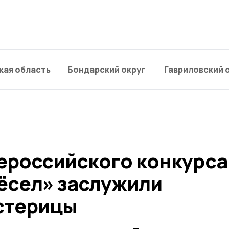
кая область
Бондарский округ
Гавриловский 
ероссийского конкурса
ёсел» заслужили
стерицы