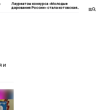
а
Лауреатом конкурса «Молодые
К Всеросси
дарования России» стала котовская
косоворот
школьница
котовские
я и