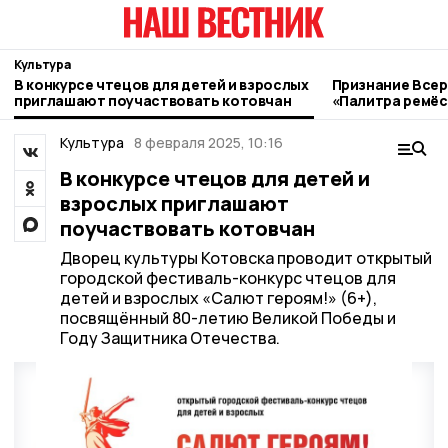
Культура
В конкурсе чтецов для детей и взрослых
Признание Всер
приглашают поучаствовать котовчан
«Палитра ремёс
котовские мас
Культура
8 февраля 2025, 10:16
В конкурсе чтецов для детей и
взрослых приглашают
поучаствовать котовчан
Дворец культуры Котовска проводит открытый
городской фестиваль-конкурс чтецов для
детей и взрослых «Салют героям!» (6+),
посвящённый 80-летию Великой Победы и
Году Защитника Отечества.