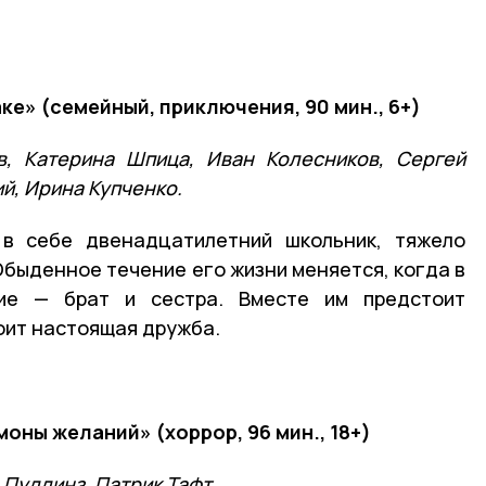
е» (семейный, приключения, 90 мин., 6+)
в, Катерина Шпица, Иван Колесников, Сергей
й, Ирина Купченко.
в себе двенадцатилетний школьник, тяжело
быденное течение его жизни меняется, когда в
кие — брат и сестра. Вместе им предстоит
тоит настоящая дружба.
оны желаний» (хоррор, 96 мин., 18+)
 Пуллинз, Патрик Тафт
.