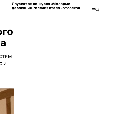
а
Лауреатом конкурса «Молодые
К Всеросси
дарования России» стала котовская
косоворот
школьница
котовские
ого
ка
стям
о и