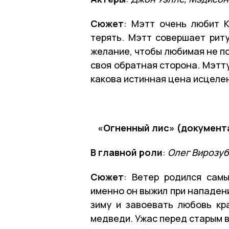
Сюжет
: Мэтт очень любит К
терять. Мэтт совершает рит
желание, чтобы любимая не по
своя обратная сторона. Мэтту
какова истинная цена исцеле
«Огненный лис» (документа
В главной роли
:
Олег Вирозуб
Сюжет
: Ветер родился сам
именно он выжил при нападен
зиму и завоевать любовь кр
медведи. Ужас перед старым в