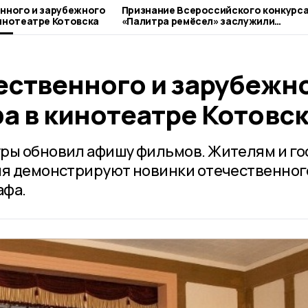
нного и зарубежного
Признание Всероссийского конкурс
инотеатре Котовска
«Палитра ремёсел» заслужили
котовские мастерицы
ественного и зарубежн
а в кинотеатре Котовс
ры обновил афишу фильмов. Жителям и го
ня демонстрируют новинки отечественног
афа.