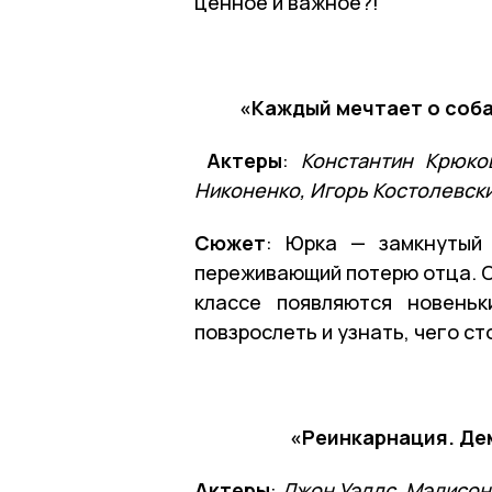
ценное и важное?!
«Каждый мечтает о собак
Актеры
:
Константин Крюко
Никоненко, Игорь Костолевски
Сюжет
: Юрка — замкнутый 
переживающий потерю отца. О
классе появляются новень
повзрослеть и узнать, чего с
«Реинкарнация. Дем
Актеры
:
Джон Уэллс, Мэдисон