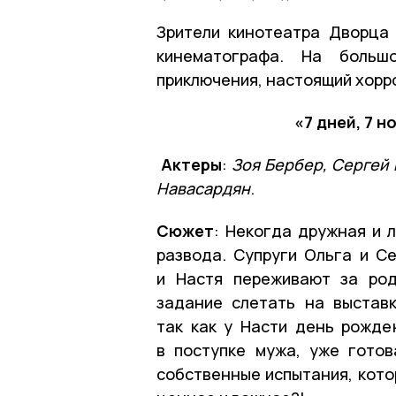
Зрители кинотеатра Дворца 
кинематографа. На боль
приключения, настоящий хорро
«7 дней, 7 н
Актеры
:
Зоя Бербер, Сергей 
Навасардян
.
Сюжет
: Некогда дружная и 
развода. Супруги Ольга и Се
и Настя переживают за род
задание слетать на выставк
так как у Насти день рожде
в поступке мужа, уже гото
собственные испытания, кото