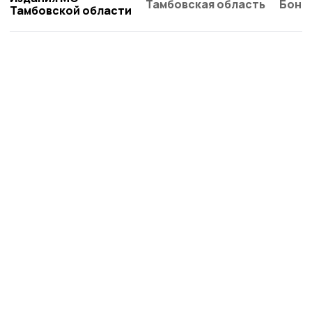
Тамбовская область
Бонд
Тамбовской области
Наш вестник
Новости
Истории