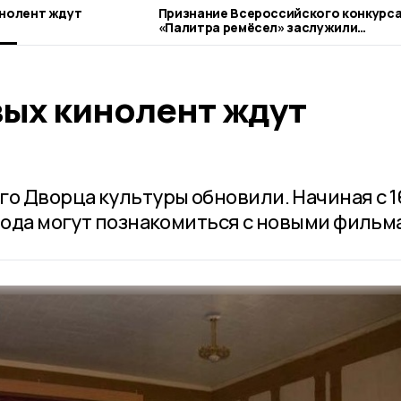
инолент ждут
Признание Всероссийского конкурс
«Палитра ремёсел» заслужили
котовские мастерицы
ых кинолент ждут
го Дворца культуры обновили. Начиная с 1
орода могут познакомиться с новыми фильм