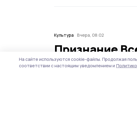
Культура
Вчера, 08:02
Признание Вс
«Палитра рем
На сайте используются cookie-файлы.
Продолжая поль
соответствии с настоящим уведомлением и
Политико
котовские ма
Каждая из 35 участниц —
творчества — удостоилас
творчество.