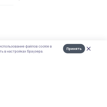
Лента
10
использование файлов cookie в
новостей
Принять
ь в настройках браузера.
вное