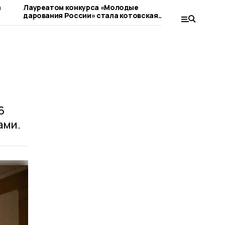
а
Лауреатом конкурса «Молодые
К Всеросси
дарования России» стала котовская
косоворот
школьница
котовские
6
ами.