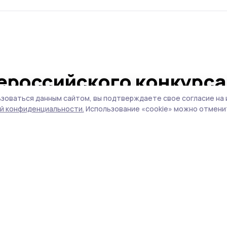
ероссийского конкурса
ёсел» заслужили
зоваться данным сайтом, вы подтверждаете свое согласие на 
й конфиденциальности.
Использование «cookie» можно отменит
стерицы
 воспитанниц городского Дома детского
ь наград за индивидуальное или коллекти