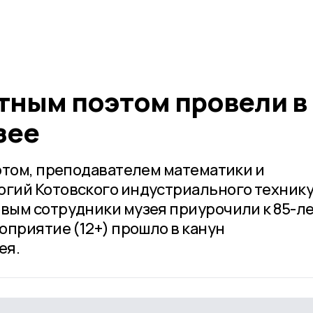
стным поэтом провели в
зее
этом, преподавателем математики и
гий Котовского индустриального техник
вым сотрудники музея приурочили к 85-л
оприятие (12+) прошло в канун
ея.