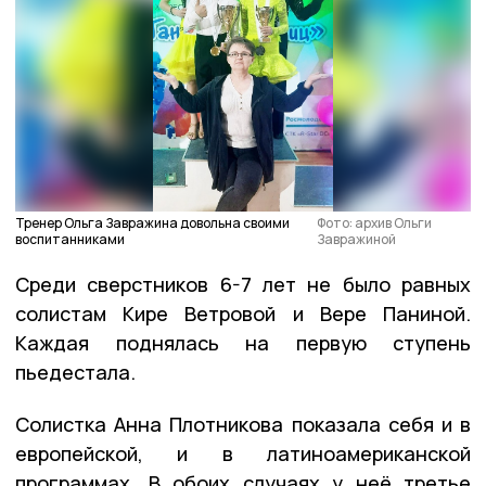
Тренер Ольга Завражина довольна своими
Фото: архив Ольги
воспитанниками
Завражиной
Среди сверстников 6-7 лет не было равных
солистам Кире Ветровой и Вере Паниной.
Каждая поднялась на первую ступень
пьедестала.
Солистка Анна Плотникова показала себя и в
европейской, и в латиноамериканской
программах. В обоих случаях у неё третье