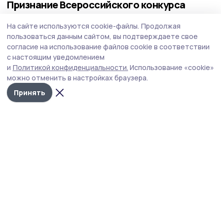
Признание Всероссийского конкурса
«Палитра ремёсел» заслужили котовские
На сайте используются cookie-файлы.
Продолжая
мастерицы
пользоваться данным сайтом, вы подтверждаете свое
Каждая из 35 участниц — воспитанниц городского
согласие на использование файлов cookie в соответствии
Дома детского творчества — удостоилась наград за
с настоящим уведомлением
индивидуальное или коллективное творчество.
и
Политикой конфиденциальности.
Использование «cookie»
можно отменить в настройках браузера.
Принять
Фото: Дом детского творчества г. Котовска