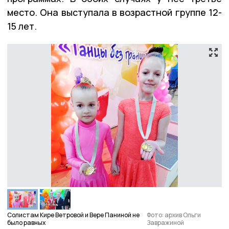
место. Она выступала в возрастной группе 12-
15 лет.
Солистам Кире Ветровой и Вере Паниной не
Фото: архив Ольги
было равных
Завражиной