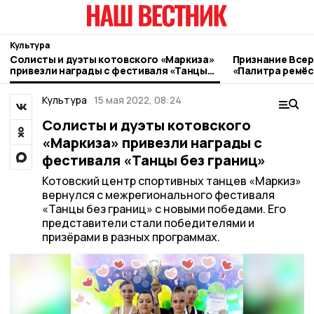
Культура
Солисты и дуэты котовского «Маркиза»
Признание Всер
привезли награды с фестиваля «Танцы
«Палитра ремёс
без границ»
котовские мас
Культура
15 мая 2022, 08:24
Солисты и дуэты котовского
«Маркиза» привезли награды с
фестиваля «Танцы без границ»
Котовский центр спортивных танцев «Маркиз»
вернулся с межрегионального фестиваля
«Танцы без границ» с новыми победами. Его
представители стали победителями и
призёрами в разных программах.