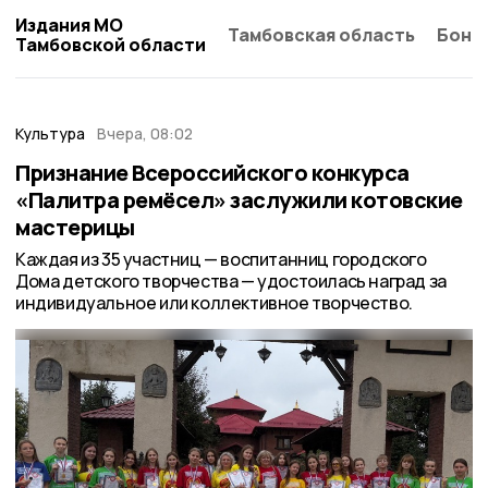
Издания МО
Тамбовская область
Бонд
Тамбовской области
Культура
Вчера, 08:02
Признание Всероссийского конкурса
«Палитра ремёсел» заслужили котовские
мастерицы
Каждая из 35 участниц — воспитанниц городского
Дома детского творчества — удостоилась наград за
индивидуальное или коллективное творчество.