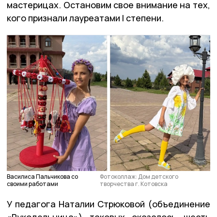
мастерицах. Остановим свое внимание на тех,
кого признали лауреатами I степени.
Василиса Пальчикова со
Фотоколлаж: Дом детского
своими работами
творчества г. Котовска
У педагога Наталии Стрюковой (объединение
«Рукодельница») таковых оказалось шесть