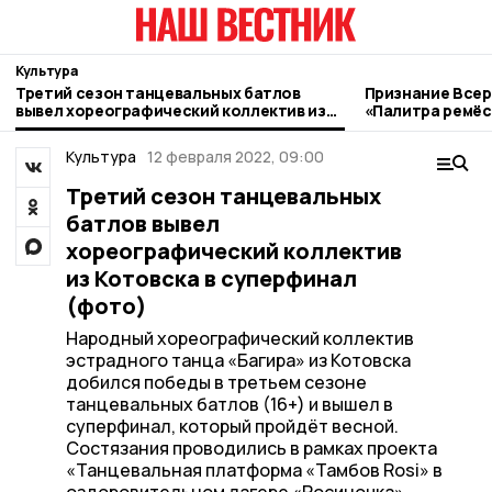
Культура
Третий сезон танцевальных батлов
Признание Всер
вывел хореографический коллектив из
«Палитра ремёс
Котовска в суперфинал (фото)
котовские мас
Культура
12 февраля 2022, 09:00
Третий сезон танцевальных
батлов вывел
хореографический коллектив
из Котовска в суперфинал
(фото)
Народный хореографический коллектив
эстрадного танца «Багира» из Котовска
добился победы в третьем сезоне
танцевальных батлов (16+) и вышел в
суперфинал, который пройдёт весной.
Состязания проводились в рамках проекта
«Танцевальная платформа «Тамбов Rosi» в