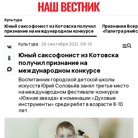
Культура
Юный саксофонист из Котовска получил
Признание Всер
признание на международном конкурсе
«Палитра ремёс
котовские мас
Культура
26 сентября 2021, 09:10
Юный саксофонист из Котовска
получил признание на
международном конкурсе
Воспитанник городской детской школы
искусств Юрий Соловьёв занял третье место
на международном фестивале-конкурсе
«Южная звезда» в номинации «Духовые
инструменты» среди ребят в возрасте 8-10
лет.