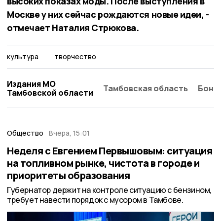
высоких показах моды. После выступления в
Москве у них сейчас рождаются новые идеи, -
отмечает Наталия Стрюкова.
культура
творчество
Издания МО
Тамбовская область
Бонд
Тамбовской области
Общество
Вчера, 15:01
Неделя с Евгением Первышовым: ситуация
на топливном рынке, чистота в городе и
приоритеты образования
Губернатор держит на контроле ситуацию с бензином,
требует навести порядок с мусором в Тамбове.