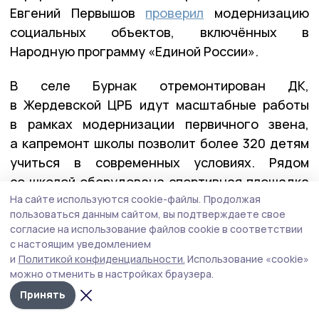
Евгений Первышов
проверил
модернизацию
социальных объектов, включённых в
Народную программу «Единой России».
В селе Бурнак отремонтирован ДК,
в Жердевской ЦРБ идут масштабные работы
в рамках модернизации первичного звена,
а капремонт школы позволит более 320 детям
учиться в современных условиях. Рядом
со школой оборудована спортивная площадка
На сайте используются cookie-файлы.
Продолжая
для сдачи норм ГТО.
пользоваться данным сайтом, вы подтверждаете свое
согласие на использование файлов cookie в соответствии
с настоящим уведомлением
и
Политикой конфиденциальности.
Использование «cookie»
можно отменить в настройках браузера.
Принять