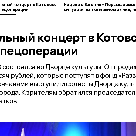
ьный концерт в Котовске
Неделя с Евгением Первышовым:
спецоперации
ситуация на топливном рынке, ч
городе и приоритеты образован
льный концерт в Котов
спецоперации
 состоялся во Дворце культуры. От прода
сяч рублей, которые поступят в фонд «Раз
овчанами выступили солисты Дворца куль
орода. К зрителям обратился председател
етков.