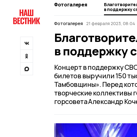
Фотогалерея
Благотворител
в поддержку 
Фотогалерея
21 февраля 2023, 08:04
Благотворите
в поддержку 
Концерт в поддержку СВО
билетов выручили 150 ты
Тамбовщины». Перед кот
творческие коллективы г
горсовета Александр Коч