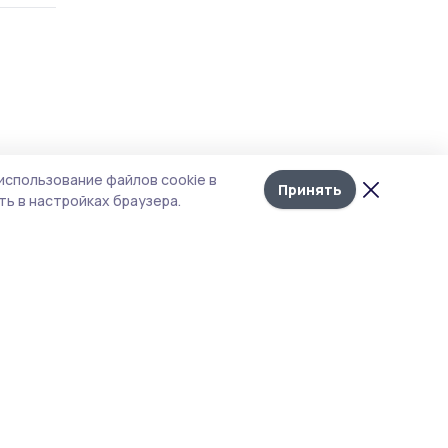
Лента
10
а в
использование файлов cookie в
новостей
Принять
ь в настройках браузера.
сти