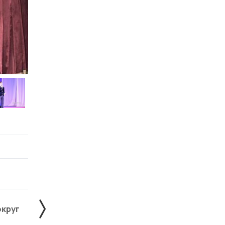
округ
Жердевский округ
Знаменский округ