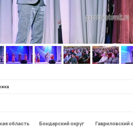
ржка
кая область
Бондарский округ
Гавриловский 