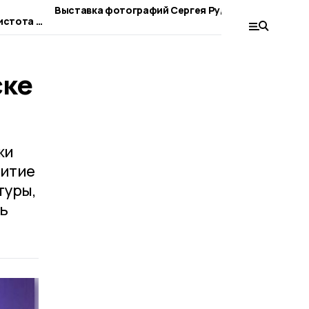
Выставка фотографий Сергея Рудакова
«Зарни
истота в
ия
ске
жи
витие
туры,
ь