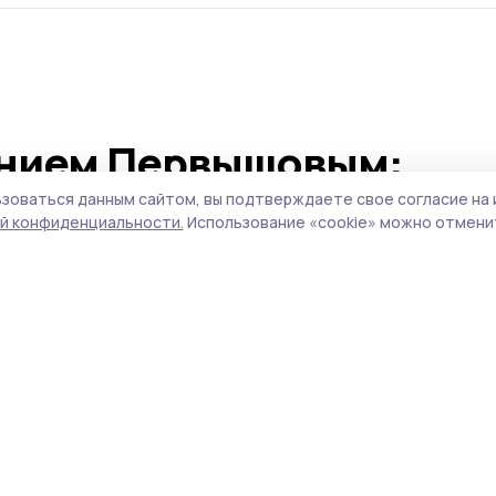
ением Первышовым:
опливном рынке, чистот
зоваться данным сайтом, вы подтверждаете свое согласие на 
й конфиденциальности.
Использование «cookie» можно отменит
оритеты образования
нтроле ситуацию с бензином, требует наве
ове.