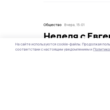
Общество
Вчера, 15:01
Неделя с Евг
ситуация на т
На сайте используются cookie-файлы.
Продолжая поль
соответствии с настоящим уведомлением и
Политико
городе и при
Губернатор держит на ко
порядок с мусором в Тамб